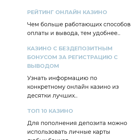
РЕЙТИНГ ОНЛАЙН КАЗИНО
Чем больше работающих способов
оплаты и вывода, тем удобнее...
КАЗИНО С БЕЗДЕПОЗИТНЫМ
БОНУСОМ ЗА РЕГИСТРАЦИЮ С
ВЫВОДОМ
Узнать информацию по
конкретному онлайн казино из
десятки лучших...
ТОП 10 КАЗИНО
Для пополнения депозита можно
использовать личные карты