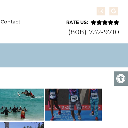
Contact
RATE US:
(808) 732-9710